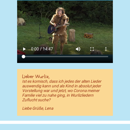
Lieber Wurliz,
Ist es komisch, dass ich jedes der alten Lieder
auswendig kann und als Kind in absolut jeder
Vorstellung war und jetzt, wo Corona meiner
Familie viel zu nahe ging, in Wurlizliedern
Zuflucht suche?
Liebe Grüße, Lena